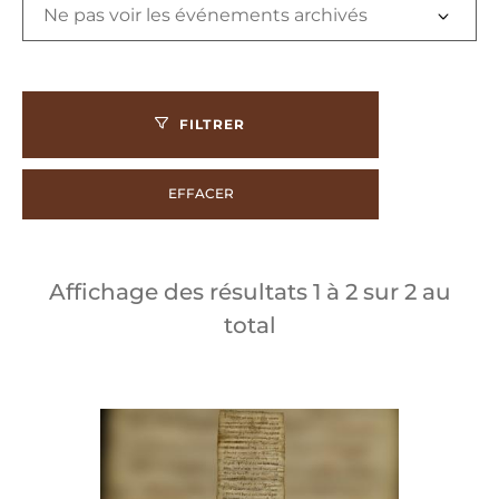
FILTRER
EFFACER
Affichage des résultats
1
à
2
sur
2
au
total