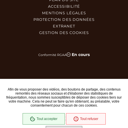
ACCESSIBILITÉ
MENTIONS LÉGALES
PROTECTION DES DONNÉES
EXTRANET
GESTION DES COOKIES
En cours
Conformité RGAA
Afin de vous proposer des vidéos, des boutons de partage, des contenus
Partenaire(s)
remontés des réseaux sociaux et d'élaborer des statistiques de
fréquentation, nous sommes susceptibles de déposer des cookies tiers sur
votre machine. Cela ne peut se faire qu'en obtenant, au préalable, votre
consentement pour chacun de ces cookies.
Tout accepter
Tout refuser